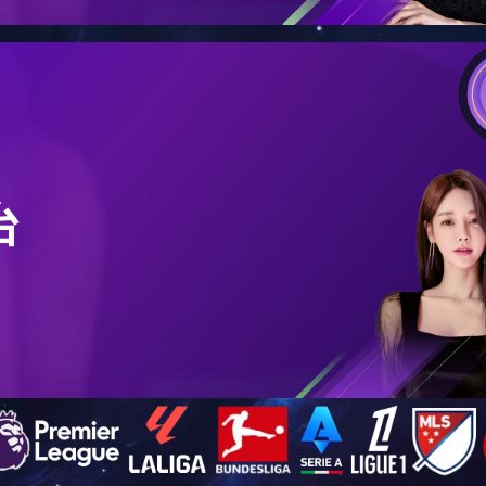
降压信息公告
供水信息公告
来源：孝感自来水
发布时间：
2023/2/27 10:34:19
道爆管
00时
时