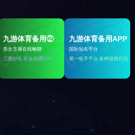
乐鱼网页版
2023年2月27日